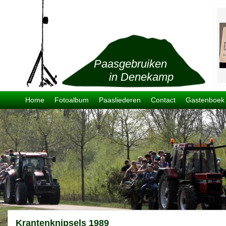
Paasgebruiken
in Denekamp
Home
Fotoalbum
Paasliederen
Contact
Gastenboek
Krantenknipsels 1989