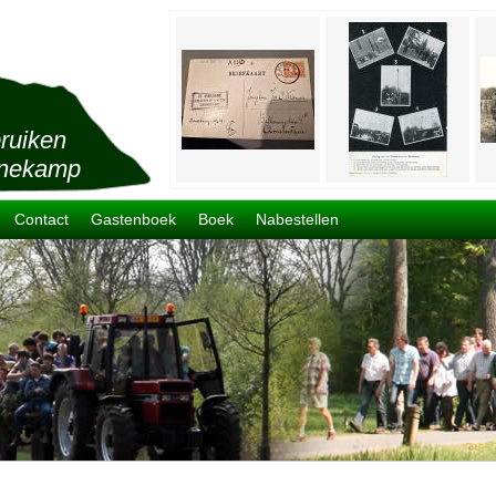
ruiken
nekamp
Contact
Gastenboek
Boek
Nabestellen