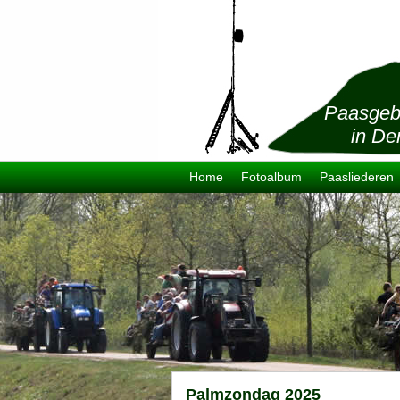
Paasgeb
in De
Home
Fotoalbum
Paasliederen
Palmzondag 2025