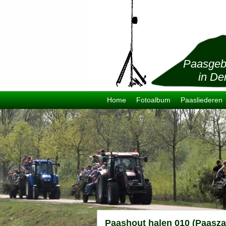
Paasgeb
in De
Home
Fotoalbum
Paasliederen
Paashout halen 010 (Paasza