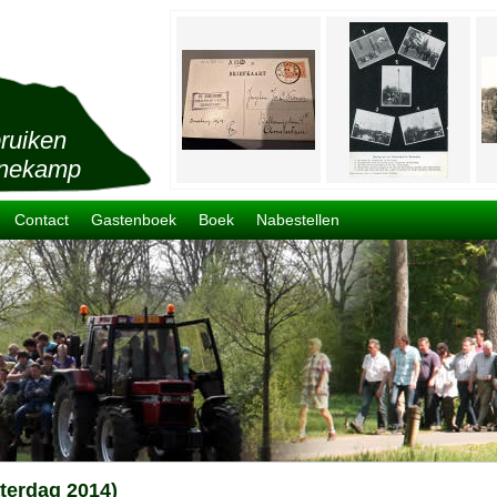
ruiken
nekamp
Contact
Gastenboek
Boek
Nabestellen
terdag 2014)