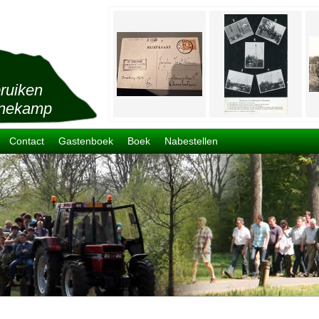
ruiken
nekamp
Contact
Gastenboek
Boek
Nabestellen