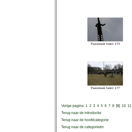
Paasstaak halen 173
Paasstaak halen 177
Vorige pagina
1
2
3
4
5
6
7
8
[9]
10
1
Terug naar de introductie
Terug naar de hoofdcategorie
Terug naar de categorieën