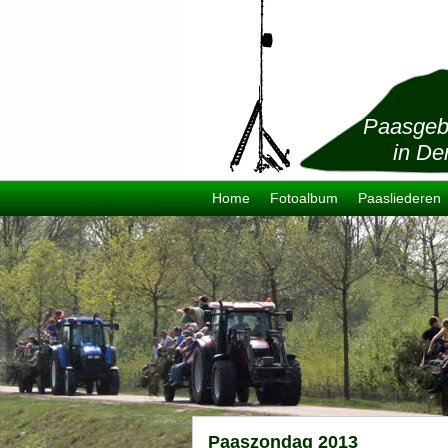
Paasgeb
in De
Home
Fotoalbum
Paasliederen
Paaszondag 2013