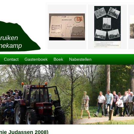
ruiken
nekamp
Contact
Gastenboek
Boek
Nabestellen
nie Judassen 2008)