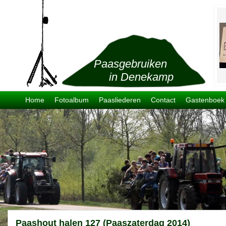
Paasgebruiken
in Denekamp
Home
Fotoalbum
Paasliederen
Contact
Gastenboek
Paashout halen 127 (Paaszaterdag 2014)