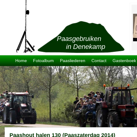
Paasgebruiken
in Denekamp
Home
Fotoalbum
Paasliederen
Contact
Gastenboek
Paashout halen 130 (Paaszaterdag 2014)